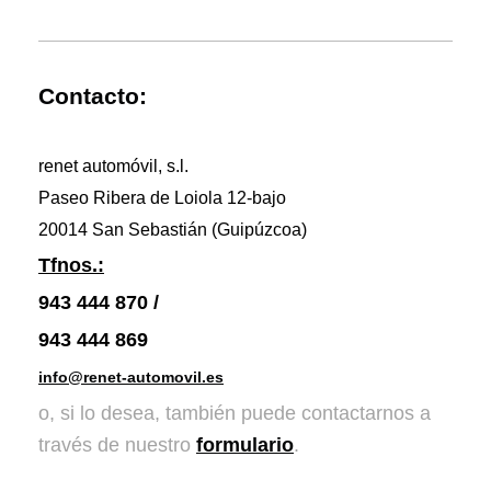
Contacto:
renet automóvil, s.l.
Paseo Ribera de Loiola 12-bajo
20014 San Sebastián (Guipúzcoa)
Tfnos.:
943 444 870 /
943 444 869
info@renet-automovil.es
o, si lo desea, también puede contactarnos a
través de nuestro
formulario
.