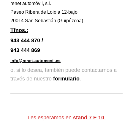
renet automóvil, s.l.
Paseo Ribera de Loiola 12-bajo
20014 San Sebastián (Guipúzcoa)
Tfnos.:
943 444 870 /
943 444 869
info@renet-automovil.es
o, si lo desea, también puede contactarnos a
través de nuestro
formulario
.
Les esperamos en
stand 7 E 10