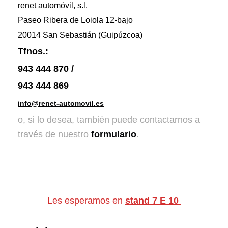
renet automóvil, s.l.
Paseo Ribera de Loiola 12-bajo
20014 San Sebastián (Guipúzcoa)
Tfnos.:
943 444 870 /
943 444 869
info@renet-automovil.es
o, si lo desea, también puede contactarnos a
través de nuestro
formulario
.
Les esperamos en
stand 7 E 10